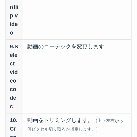
r/fli
p v
ide
o
9.S
動画のコーデックを変更します。
ele
ct
vid
eo
co
de
c
10.
動画をトリミングします。
（上下左右から
Cr
何ピクセル切り取るか指定します。）