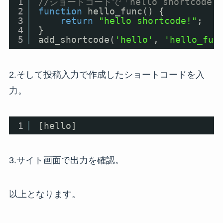
1
//ショートコードで「hello shortcode
2
function
hello_func() {
3
return
"hello shortcode!"
;
4
}
5
add_shortcode(
'hello'
, 
'hello_fun
2.そして投稿入力で作成したショートコードを入
力。
1
[hello]
3.サイト画面で出力を確認。
以上となります。