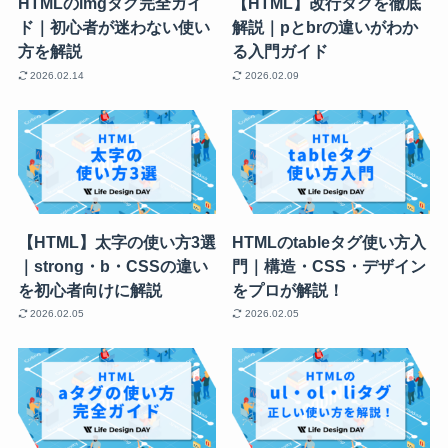
HTMLのimgタグ完全ガイ
【HTML】改行タグを徹底
ド｜初心者が迷わない使い
解説｜pとbrの違いがわか
方を解説
る入門ガイド
2026.02.14
2026.02.09
【HTML】太字の使い方3選
HTMLのtableタグ使い方入
｜strong・b・CSSの違い
門｜構造・CSS・デザイン
を初心者向けに解説
をプロが解説！
2026.02.05
2026.02.05