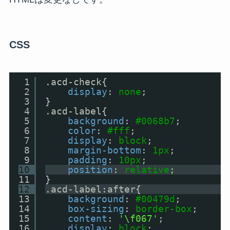
CSS
1
.acd-check{
2
display
: 
none
;
3
}
4
.acd-label{
5
background
: 
#0068b7
;
6
color
: 
#fff
;
7
display
: 
block
;
8
margin-bottom
: 
1px
;
9
padding
: 
10px
;
10
position
: 
relative
;
11
}
12
.acd-label:after{
13
background
: 
#00479d
;
14
box-sizing
: 
border-box
;
15
content
: 
'\f067'
;
16
display
: 
block
;