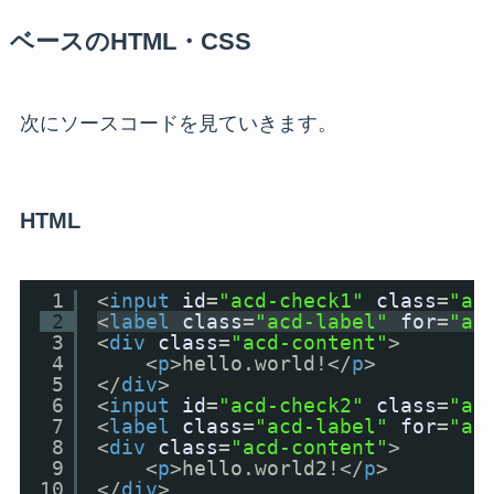
ベースのHTML・CSS
次にソースコードを見ていきます。
HTML
1
<
input
id
=
"acd-check1"
class
=
"ac
2
<
label
class
=
"acd-label"
for
=
"ac
3
<
div
class
=
"acd-content"
>
4
<
p
>hello.world!</
p
>
5
</
div
>
6
<
input
id
=
"acd-check2"
class
=
"ac
7
<
label
class
=
"acd-label"
for
=
"ac
8
<
div
class
=
"acd-content"
>
9
<
p
>hello.world2!</
p
>
10
</
div
>