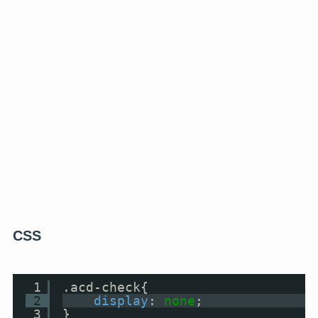
CSS
1
.acd-check{
2
display
: 
none
;
3
}