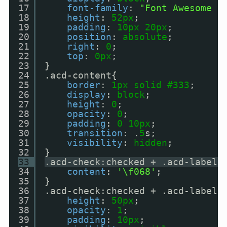
17
font-family
: 
"Font Awesome 5
18
height
: 
52px
;
19
padding
: 
10px
20px
;
20
position
: 
absolute
;
21
right
: 
0
;
22
top
: 
0px
;
23
}
24
.acd-content{
25
border
: 
1px
solid
#333
;
26
display
: 
block
;
27
height
: 
0
;
28
opacity
: 
0
;
29
padding
: 
0
10px
;
30
transition
: .
5
s;
31
visibility
: 
hidden
;
32
}
33
.acd-check:checked + .acd-label:
34
content
: 
'\f068'
;
35
}
36
.acd-check:checked + .acd-label 
37
height
: 
50px
;
38
opacity
: 
1
;
39
padding
: 
10px
;