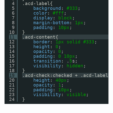
4
.acd-label{
5
background
: 
#333
;
6
color
: 
#fff
;
7
display
: 
block
;
8
margin-bottom
: 
1px
;
9
padding
: 
10px
;
10
}
11
.acd-content{
12
border
: 
1px
solid
#333
;
13
height
: 
0
;
14
opacity
: 
0
;
15
padding
: 
0
10px
;
16
transition
: .
5
s;
17
visibility
: 
hidden
;
18
}
19
.acd-check:checked + .acd-label 
20
height
: 
40px
;
21
opacity
: 
1
;
22
padding
: 
10px
;
23
visibility
: 
visible
;
24
}